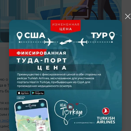
ию о визовых процессах, вы можете
нажать здесь
.
да в Турцию, могут следовать стандартным процедурам
ть быструю визу.
ля которой требуется виза, вы можете воспользоваться
озволит вам получить ее быстро. Чтобы воспользоваться
им поставщиком медицинских услуг или агентством и
экспортеров услуг (SEA) в Турции
. Заявление на
цинских услуг или агентством здравоохранения через