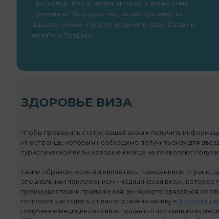
процедур. Ваше медицинское учреждение
применяет быструю медицинскую визу от
вашего имени. Просто возьмите свой багаж и
летите в Турцию .
ЗДОРОВЬЕ ВИЗА
Чтобы проверить статус вашей визы и получить информац
Иностранцы, которым необходимо получить визу для въез
туристической визы, которые иногда не позволяют получи
Таким образом, если вы являетесь гражданином страны, д
специальным приложением «медицинская виза», которое п
преимуществами приложения, вы можете связаться со сво
попросить их подать от вашего имени заявку в
Ассоциацию 
получение медицинской визы подается поставщиком меди